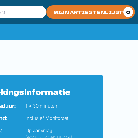
MIJN ARTIESTENLIJST
0
kingsinformatie
sduur:
1 x 30 minuten
nd:
Inclusief Monitorset
s:
Op aanvraag
(excl. BTW en BUMA)