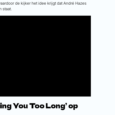
ardoor de kijker het idee krijgt dat André Hazes
 staat.
ing You Too Long’ op