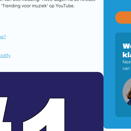
jst ‘Trending voor muziek’ op YouTube.
be?
We
kl
potify
Nee
van 