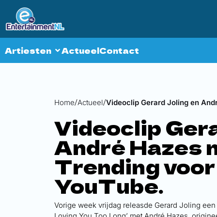
Artiesten
Actueel
Contact
Home
Actueel
Videoclip Gerard Joling en An
Videoclip Gera
André Hazes 
Trending voor
YouTube.
Vorige week vrijdag releasde Gerard Joling een 
Loving You Too Long’ met André Hazes, origine