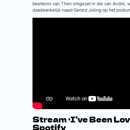
beeltenis van Theo omgezet in die van André, wa
daadwerkelijk naast Gerard Joling op het podium
Stream ‘I’ve Been Lov
Spotify