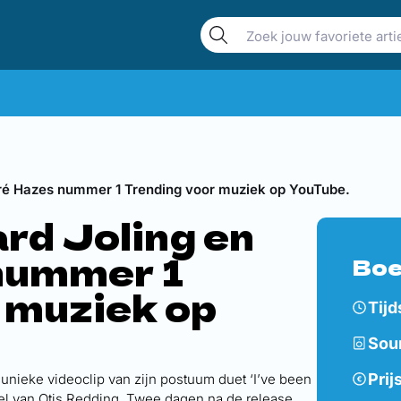
dré Hazes nummer 1 Trending voor muziek op YouTube.
rd Joling en
nummer 1
Boe
 muziek op
Tijd
Sou
Prij
unieke videoclip van zijn postuum duet ‘I’ve been
el van Otis Redding. Twee dagen na de release