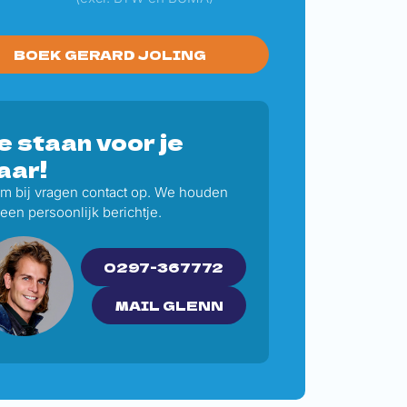
GERARD JOLING
 staan voor je
aar!
m bij vragen contact op. We houden
een persoonlijk berichtje.
0297-367772
MAIL GLENN