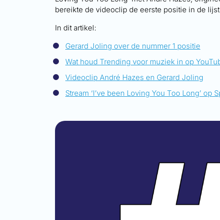
bereikte de videoclip de eerste positie in de li
In dit artikel:
Gerard Joling over de nummer 1 positie
Wat houd Trending voor muziek in op YouTu
Videoclip André Hazes en Gerard Joling
Stream ‘I’ve been Loving You Too Long’ op S