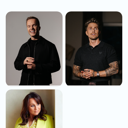
Mats van der Zon
André Hazes
vanaf
€1.250,-
Op aanvraag