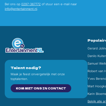
Bel ons op
0297-367772
of stuur een e-mail naar
info@entertainment.nl
.
Populair
Gerard Jolin
Danilo Kuite
Samuel Welt
Talent nodig?
Robert van 
Maak je feest onvergetelijk met onze
Yves Beren
toptalenten.
Mart Hoogk
KOM MET ONS IN CONTACT
Karin Bloem
Bekijk alle a