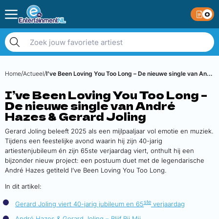
0
Home
Actueel
I’ve Been Loving You Too Long – De nieuwe single van André Hazes & Gerard Joling
I’ve Been Loving You Too Long –
De nieuwe single van André
Hazes & Gerard Joling
Gerard Joling beleeft 2025 als een mijlpaaljaar vol emotie en muziek.
Tijdens een feestelijke avond waarin hij zijn 40-jarig
artiestenjubileum én zijn 65ste verjaardag viert, onthult hij een
bijzonder nieuw project: een postuum duet met de legendarische
André Hazes getiteld I’ve Been Loving You Too Long.
In dit artikel:
ste
Gerard Joling viert 40-jarig jubileum en 65
verjaardag
André Hazes & Gerard Joling – Blijf Bij Mij