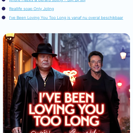
Reallife soap Only Joling
I’ve Been Loving You Too Long is vanaf nu overal beschikbaar