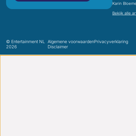
Karin Bloem
Bekijk alle a
© Entertainment NL
Algemene voorwaarden
Privacyverklaring
2026
Disclaimer