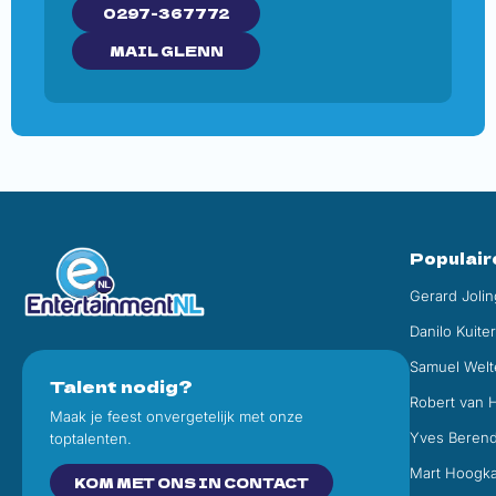
0297-367772
MAIL GLENN
Populair
Gerard Jolin
Danilo Kuite
Samuel Welt
Talent nodig?
Robert van 
Maak je feest onvergetelijk met onze
Yves Beren
toptalenten.
Mart Hoogk
KOM MET ONS IN CONTACT