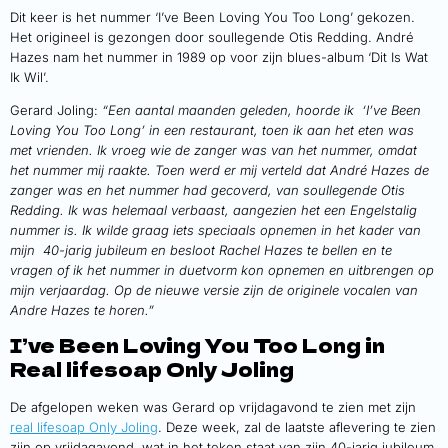
Dit keer is het nummer ‘I’ve Been Loving You Too Long’ gekozen.
Het origineel is gezongen door soullegende Otis Redding. André
Hazes nam het nummer in 1989 op voor zijn blues-album ‘Dit Is Wat
Ik Wil’.
Gerard Joling:
“Een aantal maanden geleden, hoorde ik ‘I’ve Been
Loving You Too Long’ in een restaurant, toen ik aan het eten was
met vrienden. Ik vroeg wie de zanger was van het nummer, omdat
het nummer mij raakte. Toen werd er mij verteld dat André Hazes de
zanger was en het nummer had gecoverd, van soullegende Otis
Redding. Ik was helemaal verbaast, aangezien het een Engelstalig
nummer is. Ik wilde graag iets speciaals opnemen in het kader van
mijn 40-jarig jubileum en besloot Rachel Hazes te bellen en te
vragen of ik het nummer in duetvorm kon opnemen en uitbrengen op
mijn verjaardag. Op de nieuwe versie zijn de originele vocalen van
Andre Hazes te horen.”
I’ve Been Loving You Too Long in
Real lifesoap Only Joling
De afgelopen weken was Gerard op vrijdagavond te zien met zijn
real lifesoap Only Joling
. Deze week, zal de laatste aflevering te zien
zijn op vrijdagavond, wat in het teken staat van zijn 40-jarig jubileum