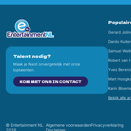
Populair
Gerard Jolin
Danilo Kuite
Samuel Welt
Talent nodig?
Robert van 
Maak je feest onvergetelijk met onze
Yves Beren
toptalenten.
Mart Hoogk
KOM MET ONS IN CONTACT
Karin Bloem
Bekijk alle a
© Entertainment NL
Algemene voorwaarden
Privacyverklaring
2026
Disclaimer