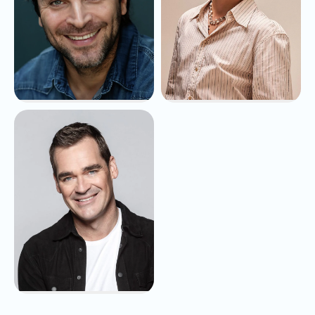
Xander de Buisonjé
Rolf Sanchez
vanaf
€9.995,-
vanaf
€10.000,-
Jeroen van der