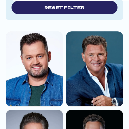
RESET FILTER
Frans Duijts
Wolter Kroes
vanaf
€7.995,-
vanaf
€7.995,-