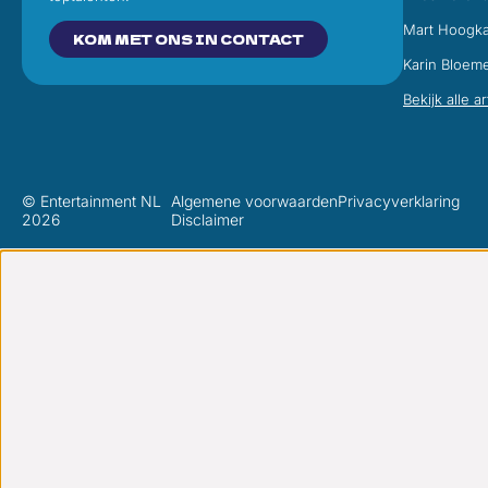
Mart Hoogk
KOM MET ONS IN CONTACT
Karin Bloem
Bekijk alle a
© Entertainment NL
Algemene voorwaarden
Privacyverklaring
2026
Disclaimer