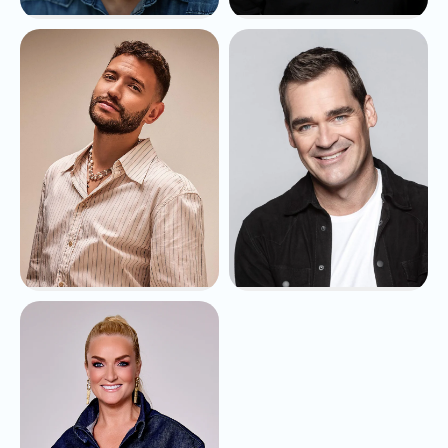
Xander de Buisonjé
Marco Schuitmaker
vanaf
€9.995,-
vanaf
€12.500,-
Rolf Sanchez
Jeroen van der
Boom
vanaf
€10.000,-
vanaf
€13.750,-