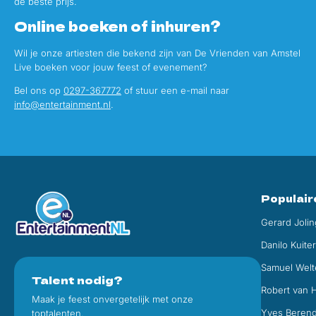
de beste prijs.
Online boeken of inhuren?
Wil je onze artiesten die bekend zijn van De Vrienden van Amstel
Live boeken voor jouw feest of evenement?
Bel ons op
0297-367772
of stuur een e-mail naar
info@entertainment.nl
.
Populair
Gerard Jolin
Danilo Kuite
Samuel Welt
Talent nodig?
Robert van 
Maak je feest onvergetelijk met onze
Yves Beren
toptalenten.