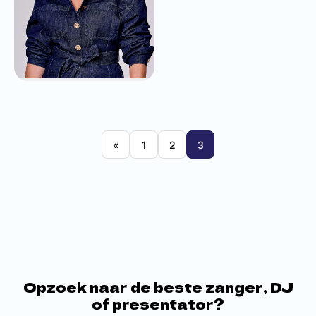
Samantha Steenwijk
vanaf
€4.995,-
«
1
2
3
Opzoek naar de beste zanger, DJ
of presentator?