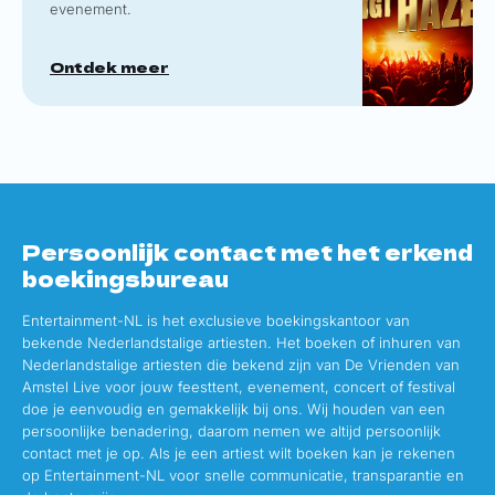
evenement.
Ontdek meer
Persoonlijk contact met het erkend
boekingsbureau
Entertainment-NL is het exclusieve boekingskantoor van
bekende Nederlandstalige artiesten. Het boeken of inhuren van
Nederlandstalige artiesten die bekend zijn van De Vrienden van
Amstel Live voor jouw feesttent, evenement, concert of festival
doe je eenvoudig en gemakkelijk bij ons. Wij houden van een
persoonlijke benadering, daarom nemen we altijd persoonlijk
contact met je op. Als je een artiest wilt boeken kan je rekenen
op Entertainment-NL voor snelle communicatie, transparantie en