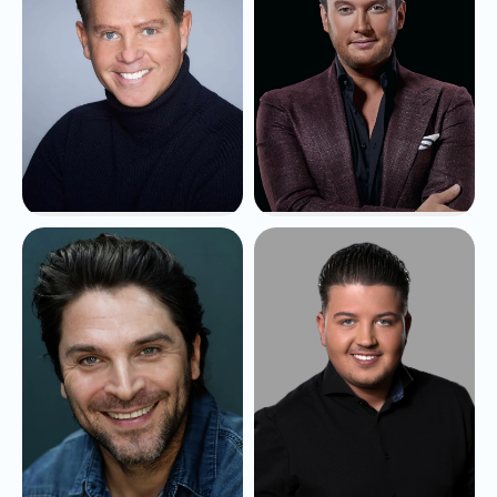
Danny de Munk
Tino Martin
vanaf
€3.950,-
vanaf
€15.000,-