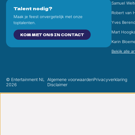
Samuel Welt
Talent nodig?
Robert van 
Maak je feest onvergetelijk met onze
Yves Beren
toptalenten.
Mart Hoogk
KOM MET ONS IN CONTACT
Karin Bloem
Bekijk alle a
© Entertainment NL
Algemene voorwaarden
Privacyverklaring
2026
Disclaimer