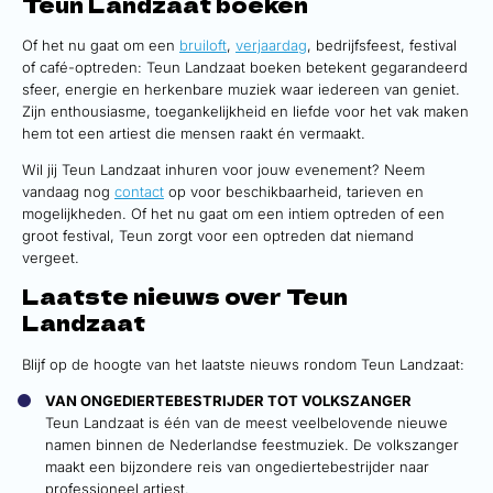
Teun Landzaat boeken
Of het nu gaat om een
bruiloft
,
verjaardag
, bedrijfsfeest, festival
of café-optreden: Teun Landzaat boeken betekent gegarandeerd
sfeer, energie en herkenbare muziek waar iedereen van geniet.
Zijn enthousiasme, toegankelijkheid en liefde voor het vak maken
hem tot een artiest die mensen raakt én vermaakt.
Wil jij Teun Landzaat inhuren voor jouw evenement? Neem
vandaag nog
contact
op voor beschikbaarheid, tarieven en
mogelijkheden. Of het nu gaat om een intiem optreden of een
groot festival, Teun zorgt voor een optreden dat niemand
vergeet.
Laatste nieuws over Teun
Landzaat
Blijf op de hoogte van het laatste nieuws rondom Teun Landzaat:
VAN ONGEDIERTEBESTRIJDER TOT VOLKSZANGER
Teun Landzaat is één van de meest veelbelovende nieuwe
namen binnen de Nederlandse feestmuziek. De volkszanger
maakt een bijzondere reis van ongediertebestrijder naar
professioneel artiest.