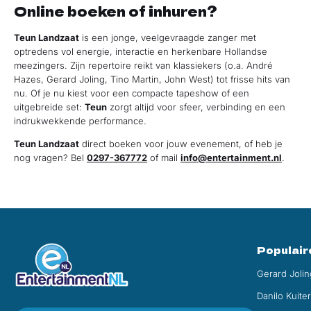
Online boeken of inhuren?
Teun Landzaat
is een jonge, veelgevraagde zanger met
optredens vol energie, interactie en herkenbare Hollandse
meezingers. Zijn repertoire reikt van klassiekers (o.a. André
Hazes, Gerard Joling, Tino Martin, John West) tot frisse hits van
nu. Of je nu kiest voor een compacte tapeshow of een
uitgebreide set:
Teun
zorgt altijd voor sfeer, verbinding en een
indrukwekkende performance.
Teun Landzaat
direct boeken voor jouw evenement, of heb je
nog vragen? Bel
0297-367772
of mail
info@entertainment.nl
.
Populair
Gerard Jolin
Danilo Kuite