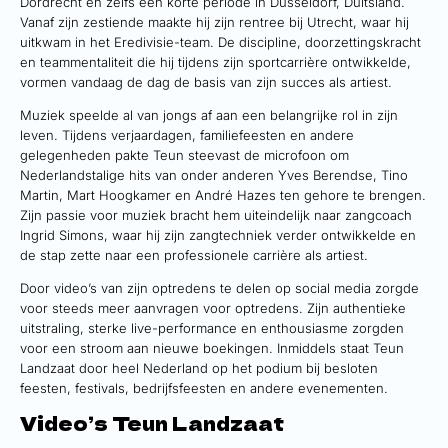
Dordrecht en zelfs een korte periode in Düsseldorf, Duitsland.
Vanaf zijn zestiende maakte hij zijn rentree bij Utrecht, waar hij
uitkwam in het Eredivisie-team. De discipline, doorzettingskracht
en teammentaliteit die hij tijdens zijn sportcarrière ontwikkelde,
vormen vandaag de dag de basis van zijn succes als artiest.
Muziek speelde al van jongs af aan een belangrijke rol in zijn
leven. Tijdens verjaardagen, familiefeesten en andere
gelegenheden pakte Teun steevast de microfoon om
Nederlandstalige hits van onder anderen Yves Berendse, Tino
Martin, Mart Hoogkamer en André Hazes ten gehore te brengen.
Zijn passie voor muziek bracht hem uiteindelijk naar zangcoach
Ingrid Simons, waar hij zijn zangtechniek verder ontwikkelde en
de stap zette naar een professionele carrière als artiest.
Door video’s van zijn optredens te delen op social media zorgde
voor steeds meer aanvragen voor optredens. Zijn authentieke
uitstraling, sterke live-performance en enthousiasme zorgden
voor een stroom aan nieuwe boekingen. Inmiddels staat Teun
Landzaat door heel Nederland op het podium bij besloten
feesten, festivals, bedrijfsfeesten en andere evenementen.
Video’s Teun Landzaat