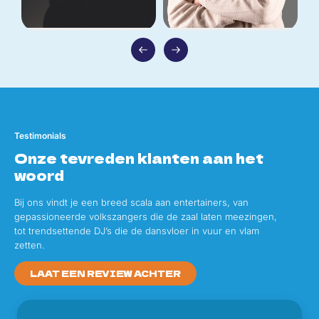
Luuk van der Boom
Daymian van Os
Op aanvraag
vanaf
€1.995,-
Testimonials
Onze tevreden klanten aan het
woord
Bij ons vindt je een breed scala aan entertainers, van
gepassioneerde volkszangers die de zaal laten meezingen,
tot trendsettende DJ’s die de dansvloer in vuur en vlam
zetten.
LAAT EEN REVIEW ACHTER