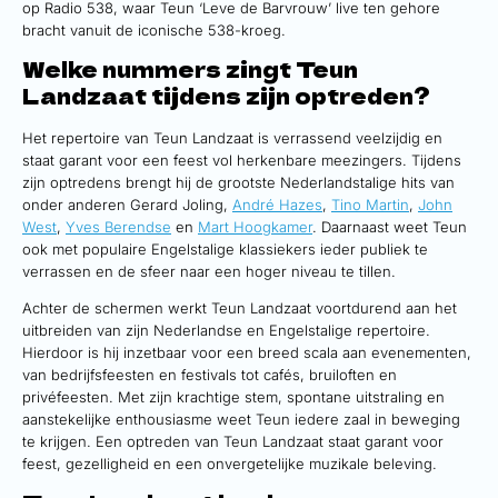
op Radio 538, waar Teun ‘Leve de Barvrouw’ live ten gehore
bracht vanuit de iconische 538-kroeg.
Welke nummers zingt Teun
Landzaat tijdens zijn optreden?
Het repertoire van Teun Landzaat is verrassend veelzijdig en
staat garant voor een feest vol herkenbare meezingers. Tijdens
zijn optredens brengt hij de grootste Nederlandstalige hits van
onder anderen Gerard Joling,
André Hazes
,
Tino Martin
,
John
West
,
Yves Berendse
en
Mart Hoogkamer
. Daarnaast weet Teun
ook met populaire Engelstalige klassiekers ieder publiek te
verrassen en de sfeer naar een hoger niveau te tillen.
Achter de schermen werkt Teun Landzaat voortdurend aan het
uitbreiden van zijn Nederlandse en Engelstalige repertoire.
Hierdoor is hij inzetbaar voor een breed scala aan evenementen,
van bedrijfsfeesten en festivals tot cafés, bruiloften en
privéfeesten. Met zijn krachtige stem, spontane uitstraling en
aanstekelijke enthousiasme weet Teun iedere zaal in beweging
te krijgen. Een optreden van Teun Landzaat staat garant voor
feest, gezelligheid en een onvergetelijke muzikale beleving.