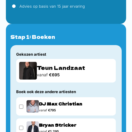
Advies op basis van 15 jaar ervaring
Stap 1: Boeken
Gekozen artiest
Teun Landzaat
vanaf
€695
Boek ook deze andere artiesten
DJ Max Christian
vanaf
€795
Bryan Stricker
vanaf
€1.295