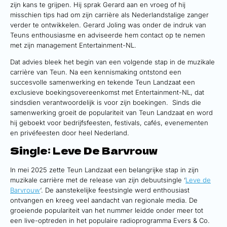
zijn kans te grijpen. Hij sprak Gerard aan en vroeg of hij
misschien tips had om zijn carrière als Nederlandstalige zanger
verder te ontwikkelen. Gerard Joling was onder de indruk van
Teuns enthousiasme en adviseerde hem contact op te nemen
met zijn management Entertainment-NL.
Dat advies bleek het begin van een volgende stap in de muzikale
carrière van Teun. Na een kennismaking ontstond een
succesvolle samenwerking en tekende Teun Landzaat een
exclusieve boekingsovereenkomst met Entertainment-NL, dat
sindsdien verantwoordelijk is voor zijn boekingen. Sinds die
samenwerking groeit de populariteit van Teun Landzaat en word
hij geboekt voor bedrijfsfeesten, festivals, cafés, evenementen
en privéfeesten door heel Nederland.
Single: Leve De Barvrouw
In mei 2025 zette Teun Landzaat een belangrijke stap in zijn
muzikale carrière met de release van zijn debuutsingle ‘
Leve de
Barvrouw
‘. De aanstekelijke feestsingle werd enthousiast
ontvangen en kreeg veel aandacht van regionale media. De
groeiende populariteit van het nummer leidde onder meer tot
een live-optreden in het populaire radioprogramma Evers & Co.