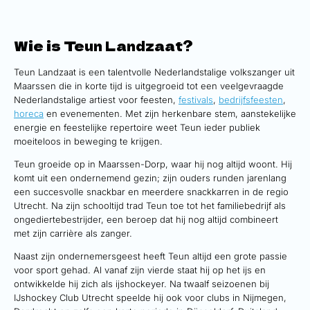
Wie is Teun Landzaat?
Teun Landzaat is een talentvolle Nederlandstalige volkszanger uit
Maarssen die in korte tijd is uitgegroeid tot een veelgevraagde
Nederlandstalige artiest voor feesten,
festivals
,
bedrijfsfeesten
,
horeca
en evenementen. Met zijn herkenbare stem, aanstekelijke
energie en feestelijke repertoire weet Teun ieder publiek
moeiteloos in beweging te krijgen.
Teun groeide op in Maarssen-Dorp, waar hij nog altijd woont. Hij
komt uit een ondernemend gezin; zijn ouders runden jarenlang
een succesvolle snackbar en meerdere snackkarren in de regio
Utrecht. Na zijn schooltijd trad Teun toe tot het familiebedrijf als
ongediertebestrijder, een beroep dat hij nog altijd combineert
met zijn carrière als zanger.
Naast zijn ondernemersgeest heeft Teun altijd een grote passie
voor sport gehad. Al vanaf zijn vierde staat hij op het ijs en
ontwikkelde hij zich als ijshockeyer. Na twaalf seizoenen bij
IJshockey Club Utrecht speelde hij ook voor clubs in Nijmegen,