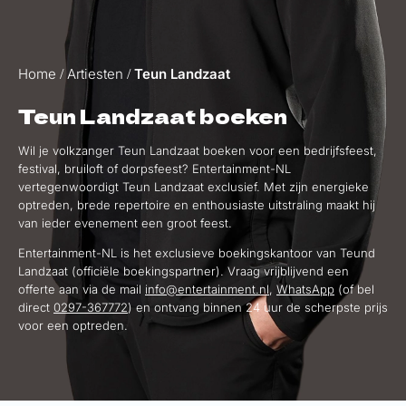
Home
Artiesten
Teun Landzaat
/
/
Teun Landzaat boeken
Wil je volkzanger Teun Landzaat boeken voor een bedrijfsfeest,
festival, bruiloft of dorpsfeest? Entertainment-NL
vertegenwoordigt Teun Landzaat exclusief. Met zijn energieke
optreden, brede repertoire en enthousiaste uitstraling maakt hij
van ieder evenement een groot feest.
Entertainment-NL is het exclusieve boekingskantoor van Teund
Landzaat (officiële boekingspartner). Vraag vrijblijvend een
offerte aan via de mail
info@entertainment.nl
,
WhatsApp
(of bel
direct
0297-367772
) en ontvang binnen 24 uur de scherpste prijs
voor een optreden.