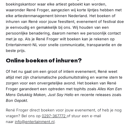
boekingskantoor waar elke artiest geboekt kan worden,
waaronder René Froger, aangezien wij korte lijntjes hebben met
elke artiestenmanagement binnen Nederland.
Het boeken of
inhuren van René voor jouw feesttent, evenement of festival doe
je eenvoudig en gemakkelijk bij ons. Wij houden van een
persoonlijke benadering, daarom nemen we persoonlijk contact
met je op. Als je René Froger wilt boeken kan je rekenen op
Entertainment-NL voor snelle communicatie, transparantie en de
beste prijs.
Online boeken of inhuren?
Of het nu gaat om een groot of intiem evenement, René weet
altijd met zijn charismatische podiumuitstraling en warme stem te
zorgen voor een onvergetelijke avond. Het boeken van René
Froger garandeert een optreden met tophits zoals
Alles Kan Een
Mens Gelukkig Maken, Just Say Hello
en recente releases zoals
Bon Gepakt
.
René Froger direct boeken voor jouw evenement, of heb je nog
vragen? Bel ons op
0297-367772
of stuur een e-mail
naar
info@entertainment.nl
.