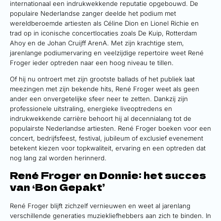
internationaal een indrukwekkende reputatie opgebouwd. De
populaire Nederlandse zanger deelde het podium met
wereldberoemde artiesten als Céline Dion en Lionel Richie en
trad op in iconische concertlocaties zoals De Kuip, Rotterdam
Ahoy en de Johan Cruijff ArenA. Met zijn krachtige stem,
jarenlange podiumervaring en veelzijdige repertoire weet René
Froger ieder optreden naar een hoog niveau te tillen.
Of hij nu ontroert met zijn grootste ballads of het publiek laat
meezingen met zijn bekende hits, René Froger weet als geen
ander een onvergetelijke sfeer neer te zetten. Dankzij zijn
professionele uitstraling, energieke liveoptredens en
indrukwekkende carrière behoort hij al decennialang tot de
populairste Nederlandse artiesten. René Froger boeken voor een
concert, bedrijfsfeest, festival, jubileum of exclusief evenement
betekent kiezen voor topkwaliteit, ervaring en een optreden dat
nog lang zal worden herinnerd.
René Froger en Donnie: het succes
van ‘Bon Gepakt’
René Froger blijft zichzelf vernieuwen en weet al jarenlang
verschillende generaties muziekliefhebbers aan zich te binden. In