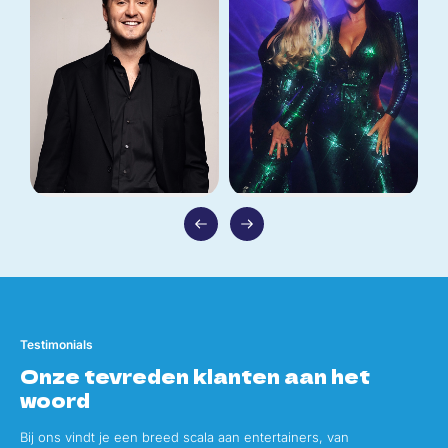
Maxim Froger
We Want Abba
vanaf
€1.995,-
vanaf
€3.250,-
Testimonials
Onze tevreden klanten aan het
woord
Bij ons vindt je een breed scala aan entertainers, van