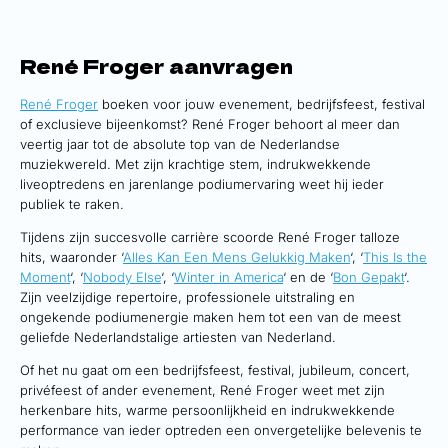
René Froger aanvragen
René Froger
boeken voor jouw evenement, bedrijfsfeest, festival
of exclusieve bijeenkomst? René Froger behoort al meer dan
veertig jaar tot de absolute top van de Nederlandse
muziekwereld. Met zijn krachtige stem, indrukwekkende
liveoptredens en jarenlange podiumervaring weet hij ieder
publiek te raken.
Tijdens zijn succesvolle carrière scoorde René Froger talloze
hits, waaronder ‘
Alles Kan Een Mens Gelukkig Maken
‘, ‘
This Is the
Moment
‘, ‘
Nobody Else
‘, ‘
Winter in America
‘ en de ‘
Bon Gepakt
‘.
Zijn veelzijdige repertoire, professionele uitstraling en
ongekende podiumenergie maken hem tot een van de meest
geliefde Nederlandstalige artiesten van Nederland.
Of het nu gaat om een bedrijfsfeest, festival, jubileum, concert,
privéfeest of ander evenement, René Froger weet met zijn
herkenbare hits, warme persoonlijkheid en indrukwekkende
performance van ieder optreden een onvergetelijke belevenis te