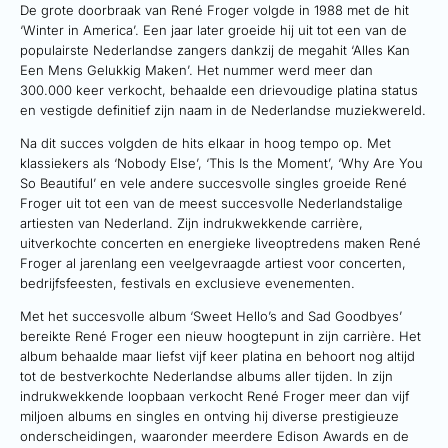
De grote doorbraak van René Froger volgde in 1988 met de hit
‘Winter in America’. Een jaar later groeide hij uit tot een van de
populairste Nederlandse zangers dankzij de megahit ‘Alles Kan
Een Mens Gelukkig Maken’. Het nummer werd meer dan
300.000 keer verkocht, behaalde een drievoudige platina status
en vestigde definitief zijn naam in de Nederlandse muziekwereld.
Na dit succes volgden de hits elkaar in hoog tempo op. Met
klassiekers als ‘Nobody Else’, ‘This Is the Moment’, ‘Why Are You
So Beautiful’ en vele andere succesvolle singles groeide René
Froger uit tot een van de meest succesvolle Nederlandstalige
artiesten van Nederland. Zijn indrukwekkende carrière,
uitverkochte concerten en energieke liveoptredens maken René
Froger al jarenlang een veelgevraagde artiest voor concerten,
bedrijfsfeesten, festivals en exclusieve evenementen.
Met het succesvolle album ‘Sweet Hello’s and Sad Goodbyes’
bereikte René Froger een nieuw hoogtepunt in zijn carrière. Het
album behaalde maar liefst vijf keer platina en behoort nog altijd
tot de bestverkochte Nederlandse albums aller tijden. In zijn
indrukwekkende loopbaan verkocht René Froger meer dan vijf
miljoen albums en singles en ontving hij diverse prestigieuze
onderscheidingen, waaronder meerdere Edison Awards en de