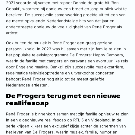
2021 scoorde hij samen met rapper Donnie de grote hit ‘Bon
Gepakt’, waarmee hij opnieuw een breed en jong publiek wist te
bereiken. De succesvolle samenwerking groeide uit tot een van
de meest opvallende Nederlandstalige hits van dat jaar en
onderstreepte opnieuw de veelzijdigheid van René Froger als
artiest.
Ook buiten de muziek is René Froger een graag geziene
persoonlijkheid. In 2023 was hij samen met zijn familie te zien in
het populaire televisieprogramma De Frogers: Happy Campers,
waarin de familie met campers en caravans een avontuurlijke reis
door Engeland maakte. Dankzij zijn succesvolle muziekcarrière,
regelmatige televisieoptredens en uitverkochte concerten
behoort René Froger nog altijd tot de meest geliefde
Nederlandse artiesten.
De Frogers terug met een nieuwe
reallifesoap
René Froger is binnenkort samen met zijn familie opnieuw te zien
in een gloednieuwe reallifesoap op RTL 5 en Videoland. In de
serie krijgen kijkers een exclusief kijkje achter de schermen van
het leven van De Frogers, waarin muziek, familie, humor en