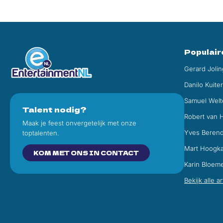
Populair
Gerard Jolin
Danilo Kuite
Samuel Welt
Talent nodig?
Robert van 
Maak je feest onvergetelijk met onze
Yves Beren
toptalenten.
Mart Hoogk
KOM MET ONS IN CONTACT
Karin Bloem
Bekijk alle a