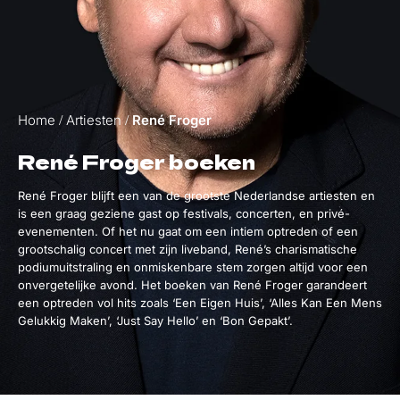
Home
Artiesten
René Froger
/
/
René Froger boeken
René Froger blijft een van de grootste Nederlandse artiesten en
is een graag geziene gast op festivals, concerten, en privé-
evenementen. Of het nu gaat om een intiem optreden of een
grootschalig concert met zijn liveband, René’s charismatische
podiumuitstraling en onmiskenbare stem zorgen altijd voor een
onvergetelijke avond. Het boeken van René Froger garandeert
een optreden vol hits zoals ‘Een Eigen Huis’, ‘Alles Kan Een Mens
Gelukkig Maken’, ‘Just Say Hello’ en ‘Bon Gepakt’.