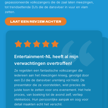
gepassioneerde volkszangers die de zaal laten meezingen,
tot trendsettende DJ’s die de dansvloer in vuur en vlam
zetten.
LAAT EEN REVIEW ACHTER
Entertainment-NL heeft al mijn
Goed managementsbedrijf
Heel blij
Artiest voor een prive feest
verwachtingen overtroffen!
Goede service en duidelijke
Mooie inrichting fantastische sfeer groots
managementbedrijf geleid door een van de beste in
Het team van Entertainment was gemakkelijk te
benaderen en vriendelijk met goede service. Na het
boeken van een artiest werden we snel geholpen
door Glenn voor het plannen van het optreden op
afspraken
Ze regelden een fantastische volkszanger die
het vak WINO
waarbij we snel antwoord kregen op onze vragen en
voorwaarden. Ze kwamen ook de afspraken na, alles
was goed afgestemd op de technische aspecten van
optreden of alles naar wens was. Vanaf het eerste
contact tot na het optreden van de zanger was goed
iedereen aan het meezingen kreeg, gevolgd door
Ze regelden een fantastische volkszanger die iedereen aan het meezingen kreeg, gevolgd door een DJ die de dansvloer urenlang vol hield.
een DJ die de dansvloer urenlang vol hield. De
Bij aanvraag hadden wij direct contact met Louis,
ons prive feest. Een echte aanrader!
presentator die ze voorstelden, wist precies de
juiste toon te zetten voor ons evenement. Het hele
proces, van boeking tot de avond zelf, verliep
het evenement en nam contact op kort na het
vlekkeloos. Hun persoonlijke aanpak en oog voor
geregeld, zeer aan te raden!
detail maakten echt het verschil.